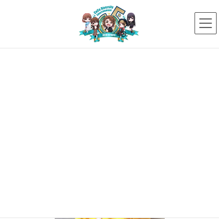
コ
ナ
ン
ビ
テ
ゲ
ン
ー
ツ
シ
へ
ョ
ス
ン
チェリー
キ
に
ッ
移
プ
動
HOME
タレント一覧
チェリー