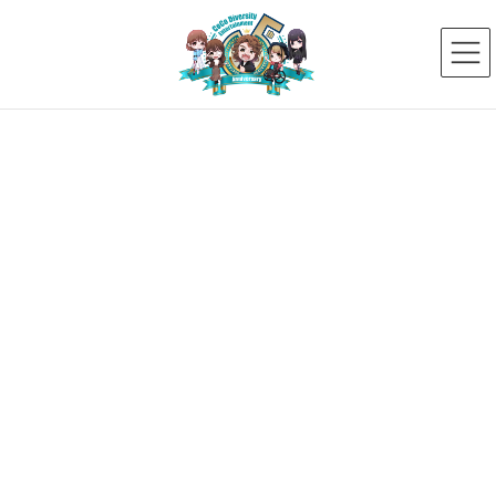
コ
ナ
ン
ビ
テ
ゲ
ン
ー
ツ
シ
へ
ョ
ス
ン
メディア
キ
に
ッ
移
プ
動
HOME
メディア
ココデナイラストTシャツ
2020年6月26日
ココデナイラストTシャツ