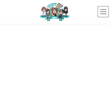
コ
ナ
ン
ビ
テ
ゲ
ン
ー
ツ
シ
へ
ョ
ス
ン
メディア
キ
に
ッ
移
プ
動
HOME
メディア
鶴見和昭
2018年8月25日
鶴見和昭