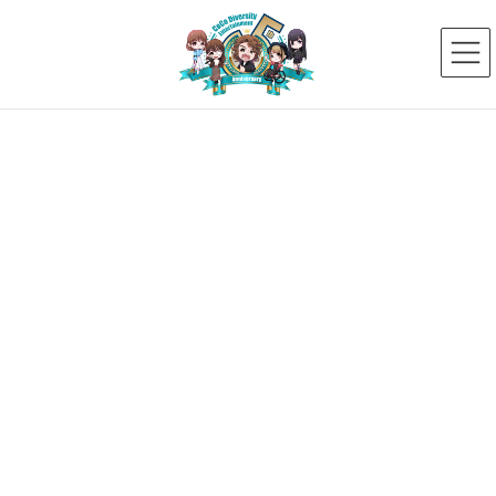
コ
ナ
ン
ビ
テ
ゲ
ン
ー
ツ
シ
へ
ョ
ス
ン
メディア
キ
に
ッ
移
プ
動
HOME
メディア
梅津絵里
2018年9月24日
梅津絵里